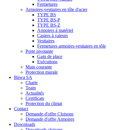
Fermetures
Armoires-vestiaires en tôle d'acier
TYPE BS
TYPE BS-P
TYPE BS-Z
Armoires à matériel
Casiers à valeurs
Vestiaires
Fermetures armoires-vestiaires en tôle
Porte pivotante
Gain de place
Exécutions
Main courante
Protection murale
Büwa SA
Charte
Team
Actualités
Certificats
Protection du climat
Contact
Demande d'offre Cloisons
Demande d'offre Armoires
Downloads
Downloads cloisons