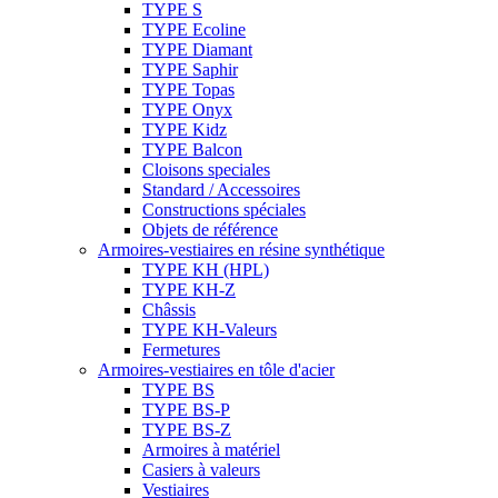
TYPE S
TYPE Ecoline
TYPE Diamant
TYPE Saphir
TYPE Topas
TYPE Onyx
TYPE Kidz
TYPE Balcon
Cloisons speciales
Standard / Accessoires
Constructions spéciales
Objets de référence
Armoires-vestiaires en résine synthétique
TYPE KH (HPL)
TYPE KH-Z
Châssis
TYPE KH-Valeurs
Fermetures
Armoires-vestiaires en tôle d'acier
TYPE BS
TYPE BS-P
TYPE BS-Z
Armoires à matériel
Casiers à valeurs
Vestiaires