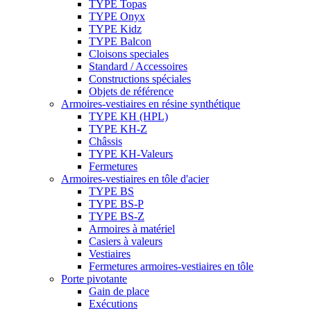
TYPE Topas
TYPE Onyx
TYPE Kidz
TYPE Balcon
Cloisons speciales
Standard / Accessoires
Constructions spéciales
Objets de référence
Armoires-vestiaires en résine synthétique
TYPE KH (HPL)
TYPE KH-Z
Châssis
TYPE KH-Valeurs
Fermetures
Armoires-vestiaires en tôle d'acier
TYPE BS
TYPE BS-P
TYPE BS-Z
Armoires à matériel
Casiers à valeurs
Vestiaires
Fermetures armoires-vestiaires en tôle
Porte pivotante
Gain de place
Exécutions