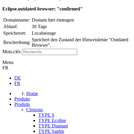
Eclipse.outdated-browser: "confirmed"
Domainname:
Domain hier eintragen
Ablauf:
30 Tage
Speicherort:
Localstorage
Speichert den Zustand der Hinweisleiste "Outdated
Beschreibung:
Browser".
Mots-clés
Menu
FR
DE
FR
Home
Produits
Produits
Cloisons
TYPE S
TYPE Ecoline
TYPE Diamant
TYPE Saphir