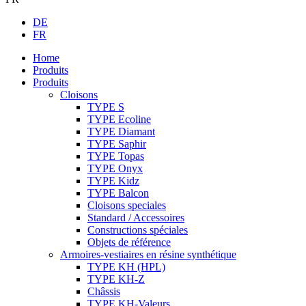
DE
FR
Home
Produits
Produits
Cloisons
TYPE S
TYPE Ecoline
TYPE Diamant
TYPE Saphir
TYPE Topas
TYPE Onyx
TYPE Kidz
TYPE Balcon
Cloisons speciales
Standard / Accessoires
Constructions spéciales
Objets de référence
Armoires-vestiaires en résine synthétique
TYPE KH (HPL)
TYPE KH-Z
Châssis
TYPE KH-Valeurs