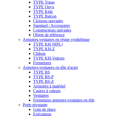
TYPE Topas
TYPE Onyx
TYPE Kidz
TYPE Balcon
Cloisons speciales
Standard / Accessoires
Constructions spéciales
Objets de référence
Armoires-vestiaires en résine synthétique
TYPE KH (HPL)
TYPE KH-Z
Châssis
TYPE KH-Valeurs
Fermetures
Armoires-vestiaires en tôle d'acier
TYPE BS
TYPE BS-P
TYPE BS-Z
Armoires à matériel
Casiers à valeurs
Vestiaires
Fermetures armoires-vestiaires en tôle
Porte pivotante
Gain de place
Exécutions