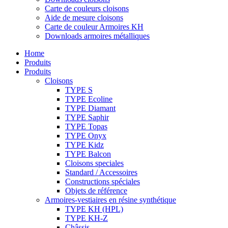
Carte de couleurs cloisons
Aide de mesure cloisons
Carte de couleur Armoires KH
Downloads armoires métalliques
Home
Produits
Produits
Cloisons
TYPE S
TYPE Ecoline
TYPE Diamant
TYPE Saphir
TYPE Topas
TYPE Onyx
TYPE Kidz
TYPE Balcon
Cloisons speciales
Standard / Accessoires
Constructions spéciales
Objets de référence
Armoires-vestiaires en résine synthétique
TYPE KH (HPL)
TYPE KH-Z
Châssis