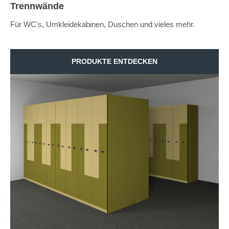
info@yourdomain.com
Trennwände
Für WC's, Umkleidekabinen, Duschen und vieles mehr.
About us
Lorem ipsum dolor sit amet, consectetuer adipiscing
elit.
PRODUKTE ENTDECKEN
Aenean commodo ligula eget dolor. Aenean massa. Cum
sociis natoque penatibus et magnis dis parturient montes,
nascetur ridiculus mus. Donec quam felis, ultricies nec.