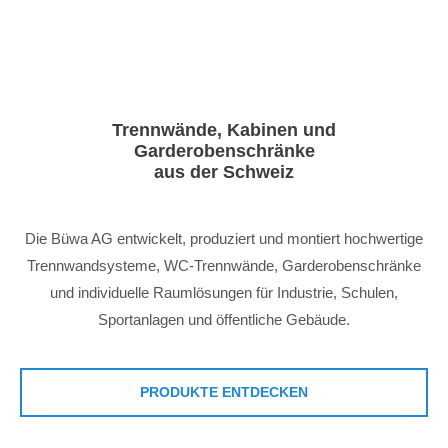
Menu
Login
Benutzername
Trennwände, Kabinen und
Garderobenschränke
aus der Schweiz
Passwort
Die Büwa AG entwickelt, produziert und montiert hochwertige
Trennwandsysteme, WC-Trennwände, Garderobenschränke
Anmelden
und individuelle Raumlösungen für Industrie, Schulen,
Sportanlagen und öffentliche Gebäude.
Register
|
Lost your password?
Support
PRODUKTE ENTDECKEN
Lorem ipsum dolor sit amet: