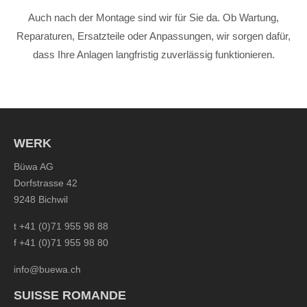
Auch nach der Montage sind wir für Sie da. Ob Wartung,
Reparaturen, Ersatzteile oder Anpassungen, wir sorgen dafür,
dass Ihre Anlagen langfristig zuverlässig funktionieren.
WERK
Büwa AG
Dorfstrasse 42
9248 Bichwil
t +41 (0)71 955 98 88
f +41 (0)71 955 98 80
info@buewa.ch
SUISSE ROMANDE