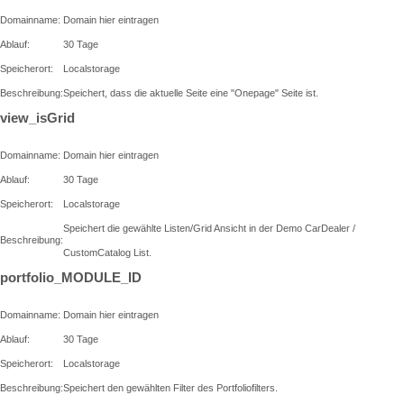
Domainname:
Domain hier eintragen
Ablauf:
30 Tage
Speicherort:
Localstorage
Beschreibung:
Speichert, dass die aktuelle Seite eine "Onepage" Seite ist.
view_isGrid
Domainname:
Domain hier eintragen
Ablauf:
30 Tage
Speicherort:
Localstorage
Speichert die gewählte Listen/Grid Ansicht in der Demo CarDealer /
Beschreibung:
CustomCatalog List.
portfolio_MODULE_ID
Domainname:
Domain hier eintragen
Ablauf:
30 Tage
Speicherort:
Localstorage
Beschreibung:
Speichert den gewählten Filter des Portfoliofilters.