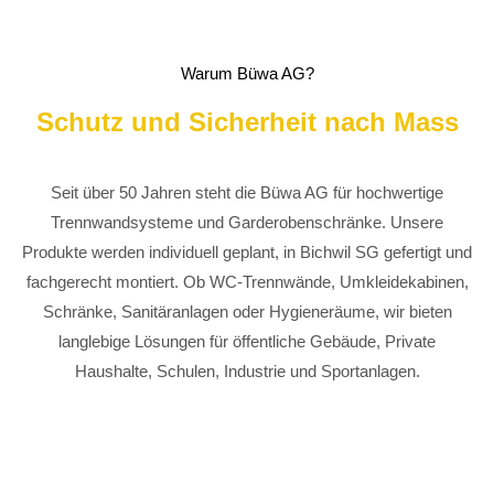
24h
/ 365days
Warum Büwa AG?
Schutz und Sicherheit nach Mass
We offer support for our customers
Seit über 50 Jahren steht die Büwa AG für hochwertige
Mon - Fri 8:00am - 5:00pm
(GMT +1)
Trennwandsysteme und Garderobenschränke. Unsere
Get in touch
Produkte werden individuell geplant, in Bichwil SG gefertigt und
fachgerecht montiert. Ob WC-Trennwände, Umkleidekabinen,
Cybersteel Inc.
Schränke, Sanitäranlagen oder Hygieneräume, wir bieten
376-293 City Road, Suite 600
San Francisco, CA 94102
langlebige Lösungen für öffentliche Gebäude, Private
Haushalte, Schulen, Industrie und Sportanlagen.
Have any questions?
+44 1234 567 890
Drop us a line