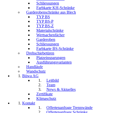
Schliessungen
Farbkarte KH-Schränke
Garderobenschränke aus Blech
TYP BS
TYP BS-P
TYP BS-Z
Materialschränke
Wertsachenfächer
Garderoben
Schliessungen
Farbkarte BS-Schränke
Drehschiebetüren
Platzeinsparungen
Ausführungsvarianten
Handläufe
Wandschutz
Büwa AG
Leitbild
Team
News & Aktuelles
Zertifikate
Klimaschutz
Kontakt
Offertenanfrage Trennwände
Offertenanfrage Schränke