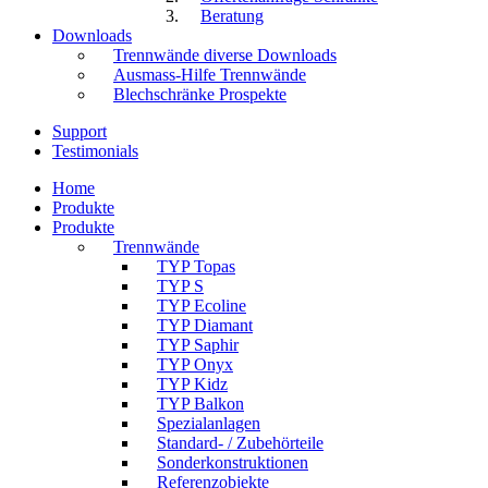
Beratung
Downloads
Trennwände diverse Downloads
Ausmass-Hilfe Trennwände
Blechschränke Prospekte
Support
Testimonials
Home
Produkte
Produkte
Trennwände
TYP Topas
TYP S
TYP Ecoline
TYP Diamant
TYP Saphir
TYP Onyx
TYP Kidz
TYP Balkon
Spezialanlagen
Standard- / Zubehörteile
Sonderkonstruktionen
Referenzobjekte