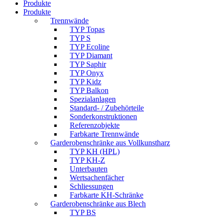
Produkte
Produkte
Trennwände
TYP Topas
TYP S
TYP Ecoline
TYP Diamant
TYP Saphir
TYP Onyx
TYP Kidz
TYP Balkon
Spezialanlagen
Standard- / Zubehörteile
Sonderkonstruktionen
Referenzobjekte
Farbkarte Trennwände
Garderobenschränke aus Vollkunstharz
TYP KH (HPL)
TYP KH-Z
Unterbauten
Wertsachenfächer
Schliessungen
Farbkarte KH-Schränke
Garderobenschränke aus Blech
TYP BS