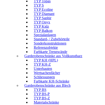
TYP Topas
TYP S
TYP Ecoline
TYP Diamant
TYP Saphir
TYP Onyx
TYP Kidz
TYP Balkon
Spezialanlagen
Standard- / Zubehörteile
Sonderkonstruktionen
Referenzobjekte
Farbkarte Trennwände
Garderobenschränke aus Vollkunstharz
TYP KH (HPL)
TYP KH-Z
Unterbauten
Wertsachenfächer
Schliessungen
Farbkarte KH-Schränke
Garderobenschränke aus Blech
TYP BS
TYP BS-P
TYP BS-Z
Materialschränke