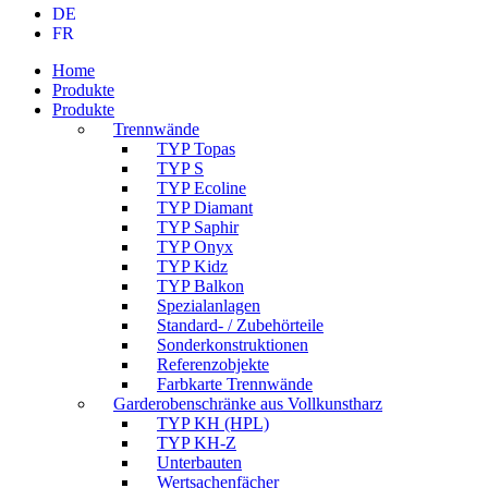
DE
FR
Home
Produkte
Produkte
Trennwände
TYP Topas
TYP S
TYP Ecoline
TYP Diamant
TYP Saphir
TYP Onyx
TYP Kidz
TYP Balkon
Spezialanlagen
Standard- / Zubehörteile
Sonderkonstruktionen
Referenzobjekte
Farbkarte Trennwände
Garderobenschränke aus Vollkunstharz
TYP KH (HPL)
TYP KH-Z
Unterbauten
Wertsachenfächer