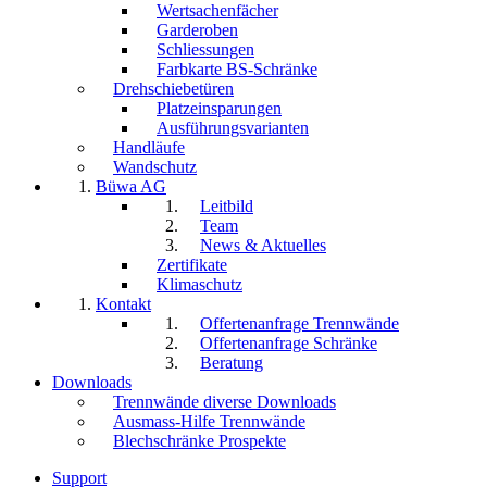
Wertsachenfächer
Garderoben
Schliessungen
Farbkarte BS-Schränke
Drehschiebetüren
Platzeinsparungen
Ausführungsvarianten
Handläufe
Wandschutz
Büwa AG
Leitbild
Team
News & Aktuelles
Zertifikate
Klimaschutz
Kontakt
Offertenanfrage Trennwände
Offertenanfrage Schränke
Beratung
Downloads
Trennwände diverse Downloads
Ausmass-Hilfe Trennwände
Blechschränke Prospekte
Support