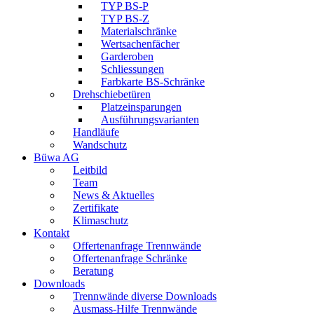
TYP BS-P
TYP BS-Z
Materialschränke
Wertsachenfächer
Garderoben
Schliessungen
Farbkarte BS-Schränke
Drehschiebetüren
Platzeinsparungen
Ausführungsvarianten
Handläufe
Wandschutz
Büwa AG
Leitbild
Team
News & Aktuelles
Zertifikate
Klimaschutz
Kontakt
Offertenanfrage Trennwände
Offertenanfrage Schränke
Beratung
Downloads
Trennwände diverse Downloads
Ausmass-Hilfe Trennwände