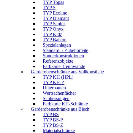
TYP Topas
TYP S
TYP Ecoline
TYP Diamant
TYP Saphir
TYP Onyx
TYP Kidz
TYP Balkon
Spezialanlagen
Standard- / Zubehörteile
Sonderkonstruktionen
Referenzobjekte
Farbkarte Trennwände
Garderobenschränke aus Vollkunstharz
TYP KH (HPL)
TYP KH-Z
Unterbauten
Wertsachenfächer
Schliessungen
Farbkarte KH-Schränke
Garderobenschränke aus Blech
TYP BS
TYP BS-P
TYP BS-Z
Materialschränke