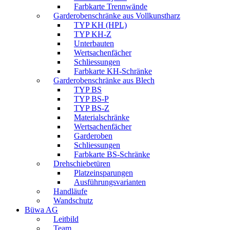
Farbkarte Trennwände
Garderobenschränke aus Vollkunstharz
TYP KH (HPL)
TYP KH-Z
Unterbauten
Wertsachenfächer
Schliessungen
Farbkarte KH-Schränke
Garderobenschränke aus Blech
TYP BS
TYP BS-P
TYP BS-Z
Materialschränke
Wertsachenfächer
Garderoben
Schliessungen
Farbkarte BS-Schränke
Drehschiebetüren
Platzeinsparungen
Ausführungsvarianten
Handläufe
Wandschutz
Büwa AG
Leitbild
Team