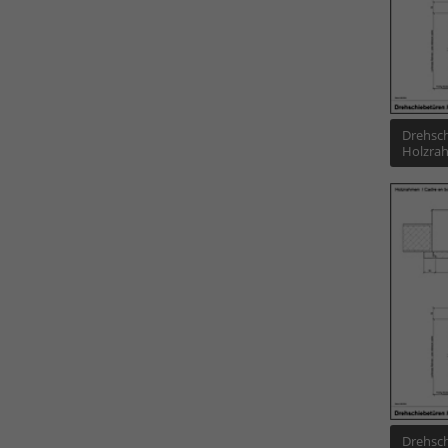
Drehsch
Holzra
Drehsch