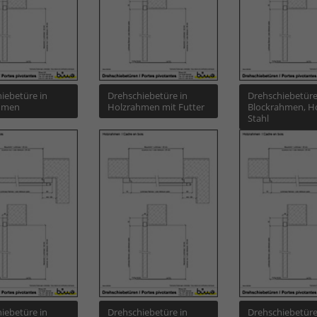
iebetüre in
Drehschiebetüre in
Drehschiebetüre
hmen
Holzrahmen mit Futter
Blockrahmen, Ho
Stahl
iebetüre in
Drehschiebetüre in
Drehschiebetüre