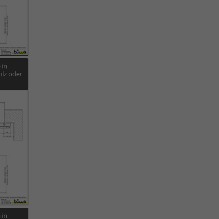
 in
lz oder
 in