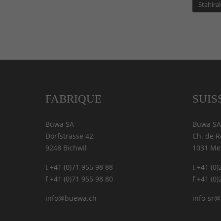
Stahlr
FABRIQUE
SUIS
Büwa SA
Buwa SA
Dorfstrasse 42
Ch. de R
9248 Bichwil
1031 Me
t +41 (0)71 955 98 88
t +41 (0
f +41 (0)71 955 98 80
f +41 (0
info@buewa.ch
info-sr