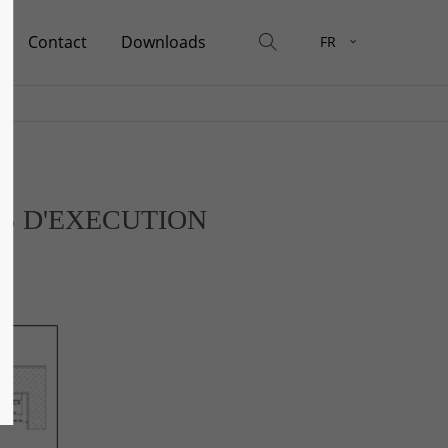
Contact
Downloads
FR
About us
Lorem ipsum dolor sit amet,
consectetuer adipiscing elit.
Aenean commodo ligula eget dolor.
Aenean massa. Cum sociis natoque
penatibus et magnis dis parturient
S D'EXECUTION
montes, nascetur ridiculus mus.
Donec quam felis, ultricies nec.