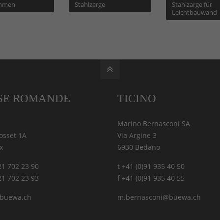
ahmen
Stahlzarge
Stahlzarge für
Leichtbauwand
SE ROMANDE
TICINO
Marino Bernasconi SA
osset 1A
Via Argine 3
x
6930 Bedano
)21 702 23 90
t +41 (0)91 935 40 50
)21 702 23 93
f +41 (0)91 935 40 55
@buewa.ch
m.bernasconi@buewa.ch